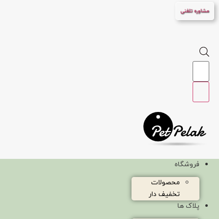
پرش
مشاوره تلفنی
به
محتوا
Products
search
فروشگاه
محصولات
تخفیف دار
پلاک ها