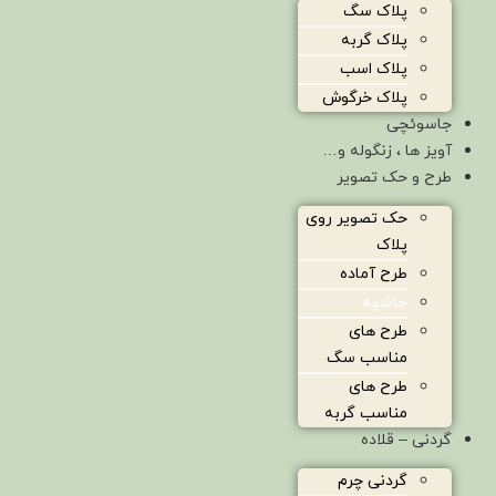
پلاک سگ
پلاک گربه
پلاک اسب
پلاک خرگوش
جاسوئچی
آویز ها ، زنگوله و…
طرح و حک تصویر
حک تصویر روی
پلاک
طرح آماده
حاشیه
طرح های
مناسب سگ
طرح های
مناسب گربه
گردنی – قلاده
گردنی چرم