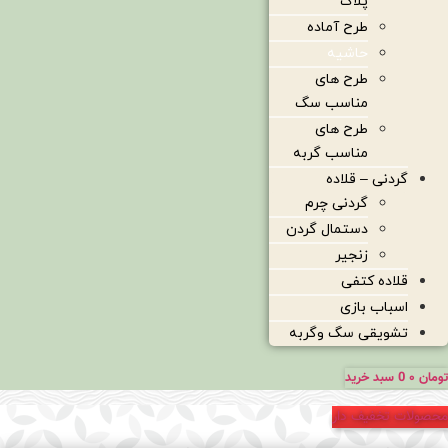
پلاک
طرح آماده
حاشیه
طرح های
مناسب سگ
طرح های
مناسب گربه
گردنی – قلاده
گردنی چرم
دستمال گردن
زنجیر
قلاده کتفی
اسباب بازی
تشویقی سگ وگربه
تومان
۰
0
سبد خرید
محصولات تخفیف دار