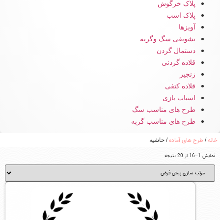
پلاک خرگوش
پلاک اسب
آویزها
تشویقی سگ وگربه
دستمال گردن
قلاده گردنی
زنجیر
قلاده کتفی
اسباب بازی
طرح های مناسب سگ
طرح های مناسب گربه
خانه
طرح های آماده
/
/ حاشیه
نمایش 1–16 از 20 نتیجه