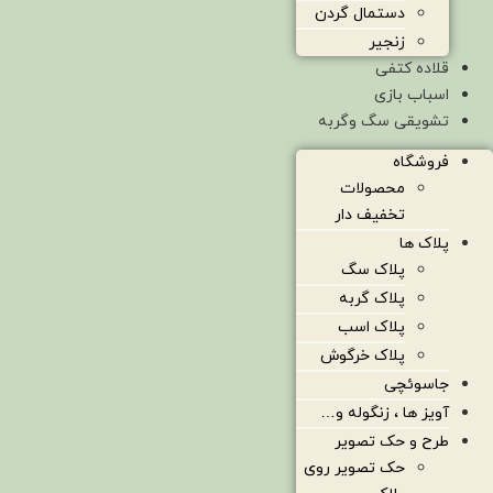
دستمال گردن
زنجیر
قلاده کتفی
اسباب بازی
تشویقی سگ وگربه
فروشگاه
محصولات
تخفیف دار
پلاک ها
پلاک سگ
پلاک گربه
پلاک اسب
پلاک خرگوش
جاسوئچی
آویز ها ، زنگوله و…
طرح و حک تصویر
حک تصویر روی