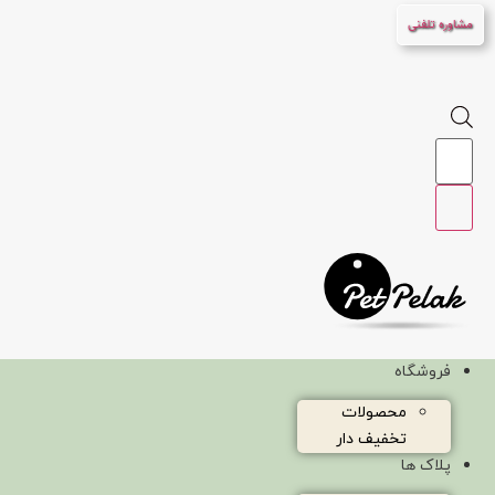
پرش
مشاوره تلفنی
به
محتوا
Products
search
فروشگاه
محصولات
تخفیف دار
پلاک ها