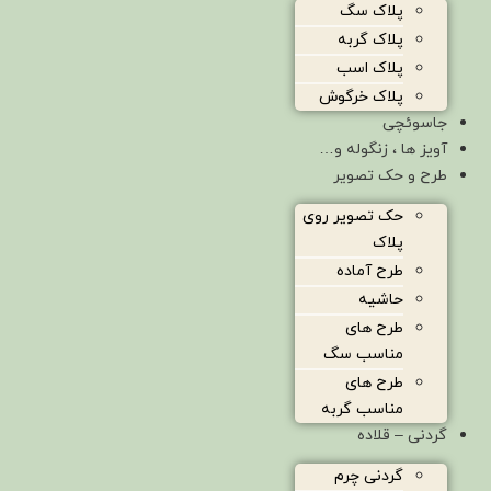
پلاک سگ
پلاک گربه
پلاک اسب
پلاک خرگوش
جاسوئچی
آویز ها ، زنگوله و…
طرح و حک تصویر
حک تصویر روی
پلاک
طرح آماده
حاشیه
طرح های
مناسب سگ
طرح های
مناسب گربه
گردنی – قلاده
گردنی چرم