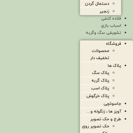
دستمال گردن
زنجیر
قلاده کتفی
اسباب بازی
تشویقی سگ وگربه
فروشگاه
محصولات
تخفیف دار
پلاک ها
پلاک سگ
پلاک گربه
پلاک اسب
پلاک خرگوش
جاسوئچی
آویز ها ، زنگوله و…
طرح و حک تصویر
حک تصویر روی