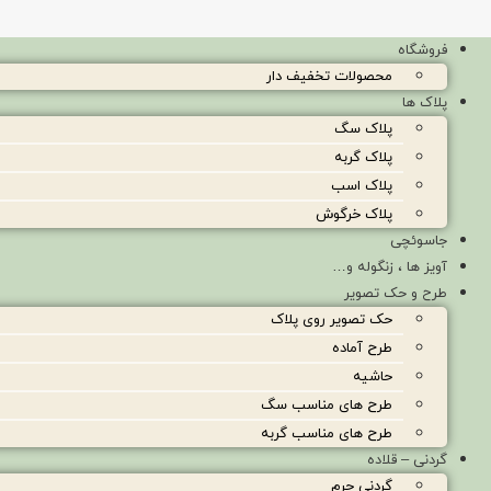
فروشگاه
محصولات تخفیف دار
پلاک ها
پلاک سگ
پلاک گربه
پلاک اسب
پلاک خرگوش
جاسوئچی
آویز ها ، زنگوله و…
طرح و حک تصویر
حک تصویر روی پلاک
طرح آماده
حاشیه
طرح های مناسب سگ
طرح های مناسب گربه
گردنی – قلاده
گردنی چرم