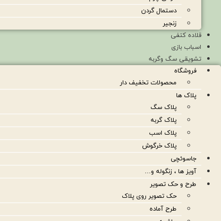
دستمال گردن
زنجیر
قلاده کتفی
اسباب بازی
تشویقی سگ وگربه
فروشگاه
محصولات تخفیف دار
پلاک ها
پلاک سگ
پلاک گربه
پلاک اسب
پلاک خرگوش
جاسوئچی
آویز ها ، زنگوله و…
طرح و حک تصویر
حک تصویر روی پلاک
طرح آماده